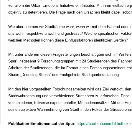
vor allem die Urban Emotions Initiative ein Initiator. Mit ihren vielfach
objektiv zu detektieren. Die Frage nach den Ursachen bleibt dabei jedoc
Wie aber nehmen wir Stadträume wahr, wenn wir mit dem Fahrrad oder zu
uns wohl, respektive unwohl und gestresst? Welche spezifischen Faktor
welchen Methoden können diese Einflussfaktoren identifiziert werden?
Mit unter anderem diesen Fragestellungen beschäftigten sich im Winte
Spur“ insgesamt 9 Forschungsgruppen mit 24 Studierenden des Fachbereic
Arbeiten der Studierenden, die im Format eines Forschungsseminars ent
Studie „Decoding Stress“ des Fachgebiets Stadtquartiersplanung.
Mit den hier vorgestellten Forschungsarbeiten wird das Ziel verfolgt,
Stadtwahrnehmung und verschiedenen Stressoren zu erforschen. Dabei 
verschiedener, teilweise experimenteller, Methodenansätze. Mit den Erg
seine subjektive Wahrnehmung von Stadt in den Fokus der Stressorena
Publikation Emotionen auf der Spur:
https://publikationen.bibliothek