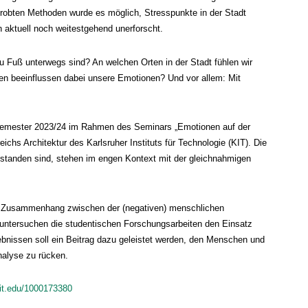
 erprobten Methoden wurde es möglich, Stresspunkte in der Stadt
h aktuell noch weitestgehend unerforscht.
 Fuß unterwegs sind? An welchen Orten in der Stadt fühlen wir
en beeinflussen dabei unsere Emotionen? Und vor allem: Mit
rsemester 2023/24 im Rahmen des Seminars „Emotionen auf der
hs Architektur des Karlsruher Instituts für Technologie (KIT). Die
standen sind, stehen im engen Kontext mit der gleichnahmigen
 den Zusammenhang zwischen der (negativen) menschlichen
untersuchen die studentischen Forschungsarbeiten den Einsatz
ebnissen soll ein Beitrag dazu geleistet werden, den Menschen und
nalyse zu rücken.
.kit.edu/1000173380