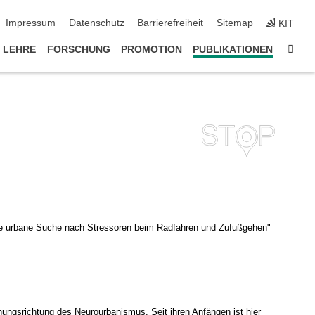
ion überspringen
Impressum
Datenschutz
Barrierefreiheit
Sitemap
KIT
Star
LEHRE
FORSCHUNG
PROMOTION
PUBLIKATIONEN
ne urbane Suche nach Stressoren beim Radfahren und Zufußgehen"
chungsrichtung des Neurourbanismus. Seit ihren Anfängen ist hier